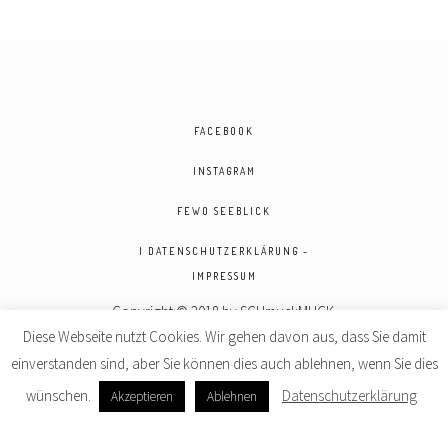
FACEBOOK
INSTAGRAM
FEWO SEEBLICK
| DATENSCHUTZERKLÄRUNG -
IMPRESSUM
Copyright © 2018 by SCHmuckMUCK.
Diese Webseite nutzt Cookies. Wir gehen davon aus, dass Sie damit
Powered by
FreeEyes
. All rights reserved.
einverstanden sind, aber Sie können dies auch ablehnen, wenn Sie dies
wünschen.
Datenschutzerklärung
Akzeptieren
Ablehnen