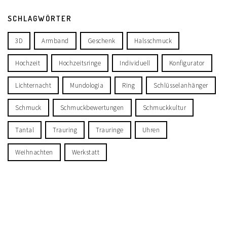
SCHLAGWÖRTER
3D
Armband
Geschenk
Halsschmuck
Hochzeit
Hochzeitsringe
Individuell
Konfigurator
Lichternacht
Mundologia
Ring
Schlüsselanhänger
Schmuck
Schmuckbewertungen
Schmuckkultur
Tantal
Trauring
Trauringe
Uhren
Weihnachten
Werkstatt